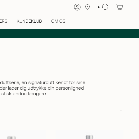
ERS
KUNDEKLUB
OM OS
uftserie, en signaturduft kendt for sine
der lader dig udtrykke din personlighed
ntastisk endnu længere.