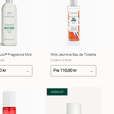
TILFØJ TIL KURV
usk® Fragrance Mist
Wild Jasmine Eau de Toilette
oral
Creamy & floral
0 kr
Fra
110,00 kr
UDSOLGT