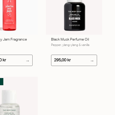
TILFØJ TIL KURV
My Jam Fragrance
Black Musk Perfume Oil
Pepper, ylang-ylang & vanilla
0 kr
295,00 kr