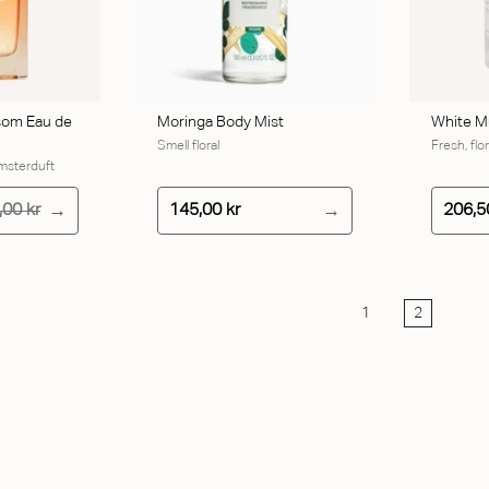
som Eau de
Moringa Body Mist
White M
Smell floral
Fresh, flo
omsterduft
,00 kr
145,00 kr
206,5
1
2