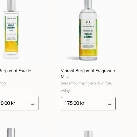
TILFØJ TIL KURV
 Bergamot Eau de
Vibrant Bergamot Fragrance
Mist
loral
Bergamot, magnolia & lily of the
valley
0,00 kr
175,00 kr