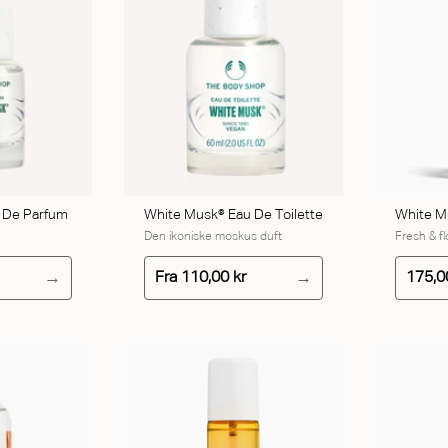
J TIL KURV
 De Parfum
White Musk® Eau De Toilette
White M
Den ikoniske moskus duft
Fresh & fl
Fra
110,00 kr
175,0