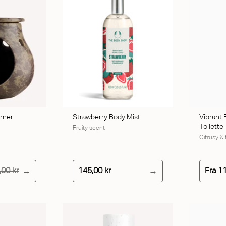
J TIL KURV
TILFØJ TIL KURV
rner
Strawberry Body Mist
Vibrant
Toilette
Fruity scent
Citrusy & f
,00 kr
145,00 kr
Fra
11