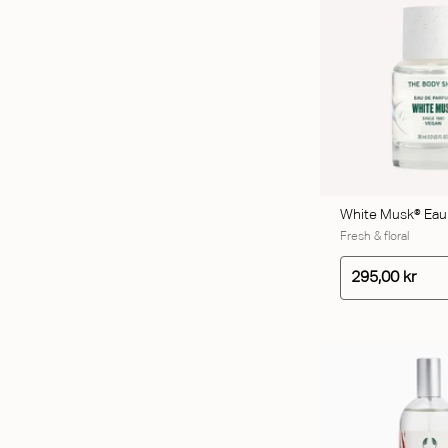
TILFØ
White Musk® Eau
Fresh & floral
295,00 kr