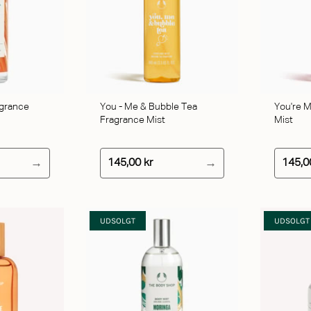
J TIL KURV
TILFØJ TIL KURV
agrance
You - Me & Bubble Tea
You're 
Fragrance Mist
Mist
145,00 kr
145,0
UDSOLGT
UDSOLGT