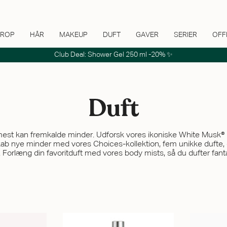
ROP
HÅR
MAKEUP
DUFT
GAVER
SERIER
OFF
Club Deal: Shower Gel 250 ml -20% ✨
Duft
 mest kan fremkalde minder. Udforsk vores ikoniske White Musk® d
kab nye minder med vores Choices-kollektion, fem unikke dufte, 
id. Forlæng din favoritduft med vores body mists, så du dufter fa