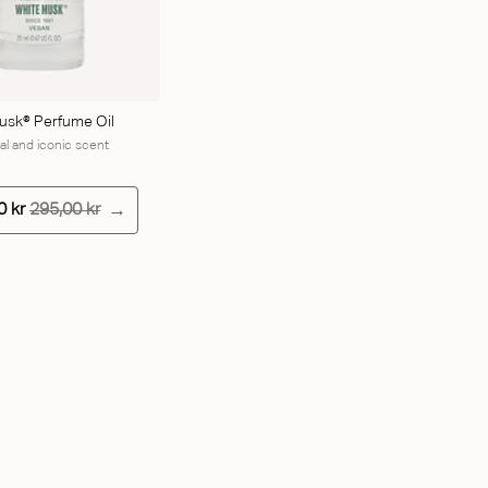
usk® Perfume Oil
ral and iconic scent
0 kr
295,00 kr