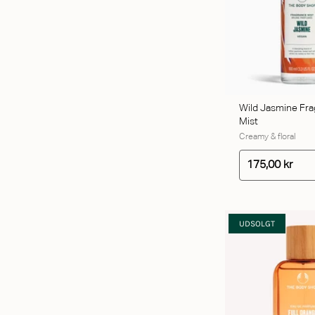
TILFØ
Wild Jasmine Fr
Mist
Creamy & floral
175,00 kr
UDSOLGT