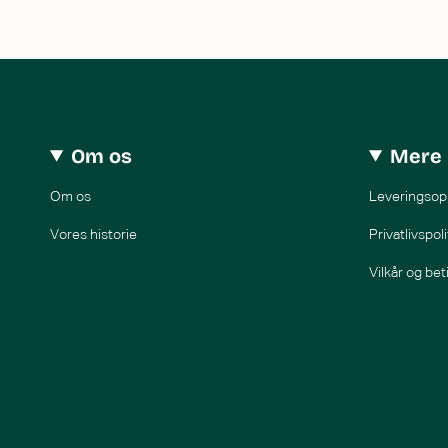
Om os
Mere 
Om os
Leveringsop
Vores historie
Privatlivspoli
Vilkår og bet