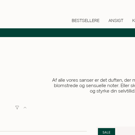
BESTSELLERE
ANSIGT
K
Af alle vores sanser er det duften, der
blomstrede og sensuelle noter. Eller s
og styrke din selvtill
SALE