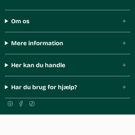
Om os
Mere information
Her kan du handle
Har du brug for hjælp?
I
F
T
n
a
i
s
c
k
t
e
T
a
b
o
© The Body Shop Denmark 2026
g
o
k
r
o