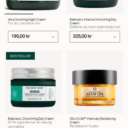
Aloe Soothing Night Cream
Edelweiss Intense Smoothing Day
For dry, sensitive skin
Cream
Glattere og mere spændstig hud
195,00 kr
325,00 kr
BESTSELLER
Edelweiss Smoothing Day Cream
Oils of Life™ Intensely Revitalising
97 % ingredienser af naturlig
Cream
Revitaliserer huden
oprindelse