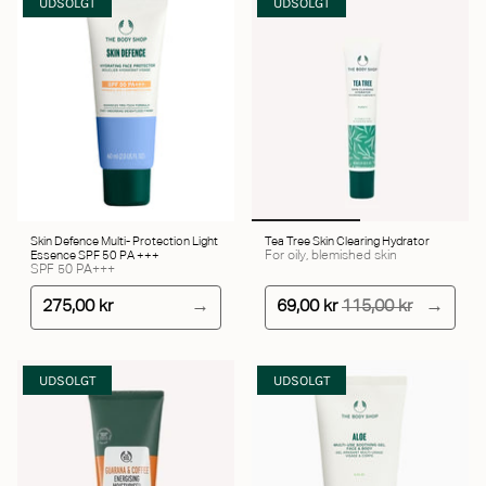
UDSOLGT
UDSOLGT
Skin Defence Multi- Protection Light
Tea Tree Skin Clearing Hydrator
Essence SPF 50 PA +++
For oily, blemished skin
SPF 50 PA+++
275,00 kr
69,00 kr
115,00 kr
UDSOLGT
UDSOLGT