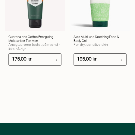
Guarana and Coffee Energising
Aloe Multi-use Soothing Face &
Moisturiser For Men
Body Gel
Ansigtscreme testet på mænd -
For dry, sensitive skin
ikke på dyr
175,00 kr
195,00 kr