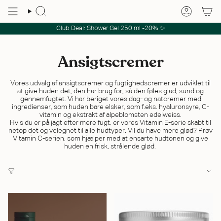
Club Deal: Shower Gel 250 ml -20% ✨
Ansigtscremer
Vores udvalg af ansigtscremer og fugtighedscremer er udviklet til
at give huden det, den har brug for, så den føles glad, sund og
gennemfugtet. Vi har beriget vores dag- og natcremer med
ingredienser, som huden bare elsker, som f.eks. hyaluronsyre, C-
vitamin og ekstrakt af alpeblomsten edelweiss.
Hvis du er på jagt efter mere fugt, er vores Vitamin E-serie skabt til
netop det og velegnet til alle hudtyper. Vil du have mere glød? Prøv
Vitamin C-serien, som hjælper med at ensarte hudtonen og give
huden en frisk, strålende glød.