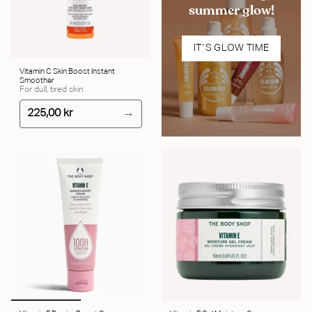
summer glow!
IT´S GLOW TIME
Vitamin C Skin Boost Instant
Smoother
For dull, tired skin
225,00 kr