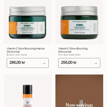
Vitamin C Glow Boosting Intense
Vitamin C Glow-Boosting
Moisturiser
Moisturiser
Evens skin tone
For dull, tired skin
295,00 kr
255,00 kr
Now serving;