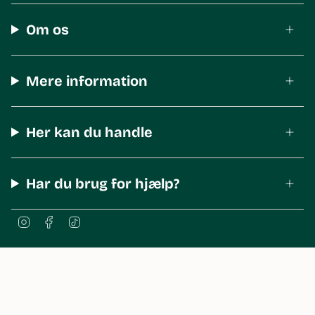
Om os
Mere information
Her kan du handle
Har du brug for hjælp?
I
F
T
n
a
i
s
c
k
t
e
T
a
b
o
© The Body Shop Denmark 2026
g
o
k
r
o
a
k
m