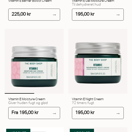
Vitamin E Barrier Boost Cream
Vitamin E Gel Moisture Cream
Til dehydreret hud
225,00 kr
195,00 kr
Vitamin E Moisture Cream
Vitamin E Night Cream
Giver huden fugt og glød
72 timers fugt
Fra
195,00 kr
195,00 kr