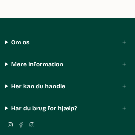
Om os
Mere information
Her kan du handle
Har du brug for hjælp?
I
F
T
n
a
i
s
c
k