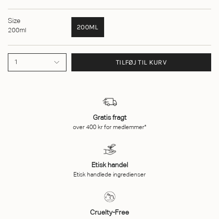
Size
200ML
200ml
TILFØJ TIL KURV
1
Gratis fragt
over 400 kr for medlemmer*
Etisk handel
Etisk handlede ingredienser
Cruelty-Free