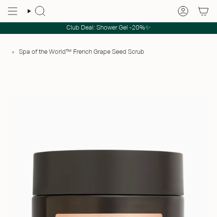
Club Deal: Shower Gel -20%✨
Spa of the World™ French Grape Seed Scrub