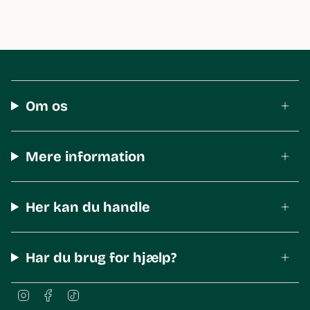
Om os
Mere information
Her kan du handle
Har du brug for hjælp?
I
F
T
n
a
i