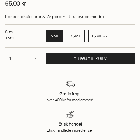
65,00 kr
Renser, eksfolierer & får porerne til at synes mindre.
Size
15ML
75ML
15ML -X
15ml
TILFØJ TIL KURV
1
Gratis fragt
over 400 kr for medlemmer*
Etisk handel
Etisk handlede ingredienser