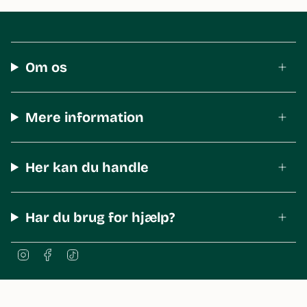
Om os
Mere information
Her kan du handle
Har du brug for hjælp?
I
F
T
n
a
i
s
c
k
t
e
T
a
b
o
© The Body Shop Denmark 2026