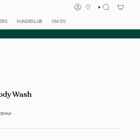
ERS
KUNDEKLUB
OM OS
Body Wash
dpleje