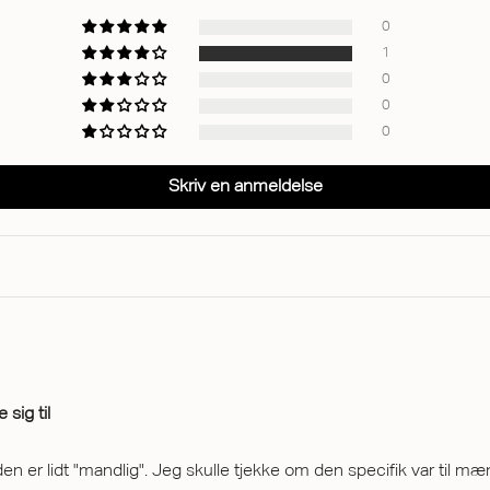
0
1
0
0
0
Skriv en anmeldelse
sig til
 den er lidt "mandlig". Jeg skulle tjekke om den specifik var til 