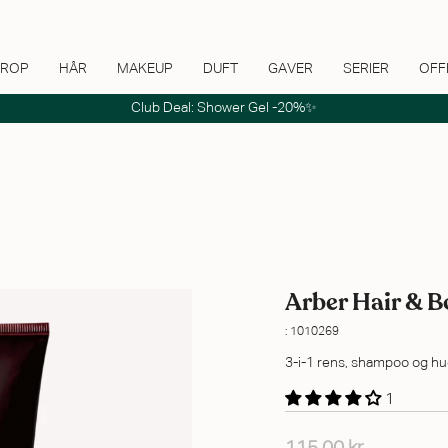
ROP
HÅR
MAKEUP
DUFT
GAVER
SERIER
OFF
Club Deal: Shower Gel -20%✨
Arber Hair & 
: 1010269
3-i-1 rens, shampoo og hu
1