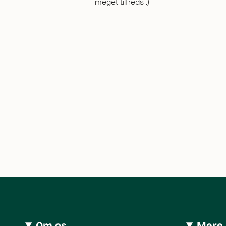
meget tilfreds :)
Om os
Mere 