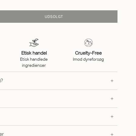
UDSOLGT
Etisk handel
Cruelty-Free
Etisk handlede
Imod dyreforsøg
ingredienser
g?
er