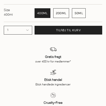
Size
400ML
200ML
50ML
400ml
TILFØJ TIL KURV
1
Gratis fragt
over 400 kr for medlemmer*
Etisk handel
Etisk handlede ingredienser
Cruelty-Free