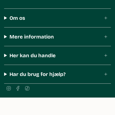
Om os
Mere information
Her kan du handle
Har du brug for hjælp?
I
F
T
n
a
i
s
c
k
t
e
T
a
b
o
© The Body Shop Denmark 2026
g
o
k
r
o