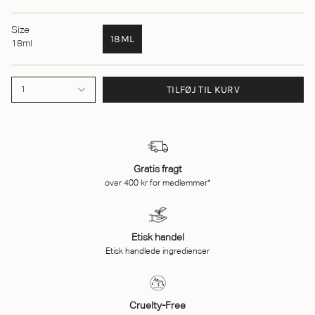
Size
18ML
18ml
TILFØJ TIL KURV
1
Gratis fragt
over 400 kr for medlemmer*
Etisk handel
Etisk handlede ingredienser
Cruelty-Free