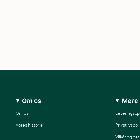
Om os
Mere 
Om os
Leveringsop
Vores historie
Privatlivspoli
Vilkår og bet