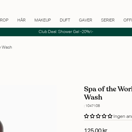
ROP
HÅR
MAKEUP
DUFT
GAVER
SERIER
OFF
Club Deal: Shower Gel -20%✨
dy Wash
Spa of the Wor
Wash
: 1047108
Ingen an
125,00 kr