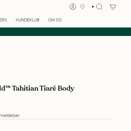
ERS
KUNDEKLUB
OM OS
ld™ Tahitian Tiaré Body
meldelser