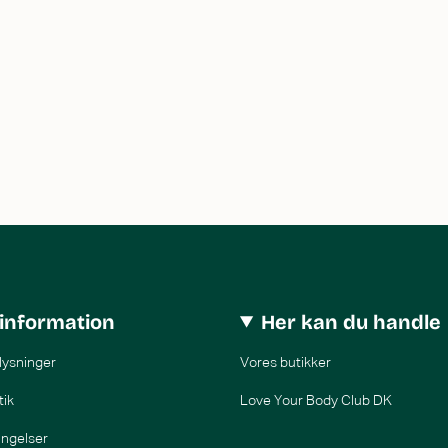
information
Her kan du handle
lysninger
Vores butikker
tik
Love Your Body Club DK
ingelser