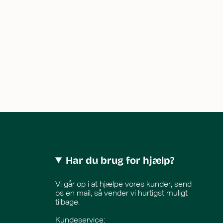
Har du brug for hjælp?
Vi går op i at hjælpe vores kunder, send
os en mail, så vender vi hurtigst muligt
tilbage.
Kundeservice: