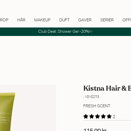
ROP
HÅR
MAKEUP
DUFT
GAVER
SERIER
OFF
Club Deal: Shower Gel -20%✨
Kistna Hair &
: 1010273
FRESH SCENT
2