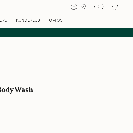
ERS
KUNDEKLUB
OM OS
 Body Wash