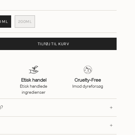
0 ML
200ML
TILFØJ TIL KURV
Etisk handel
Cruelty-Free
Etisk handlede
Imod dyreforsøg
ingredienser
g?