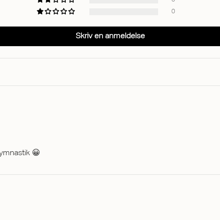
0
Skriv en anmeldelse
gymnastik 😀