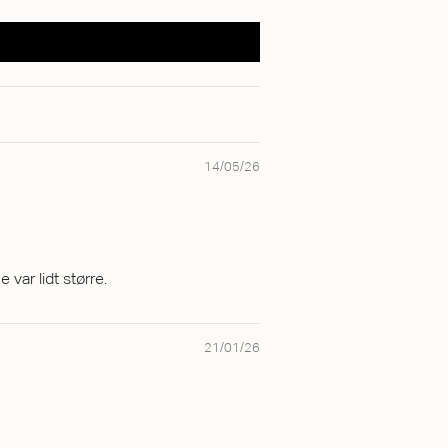
14/05/26
var lidt større.
21/01/26