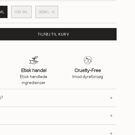
ML
100 ML
30ML -X
TILFØJ TIL KURV
Etisk handel
Cruelty-Free
Etisk handlede
Imod dyreforsøg
ingredienser
g?