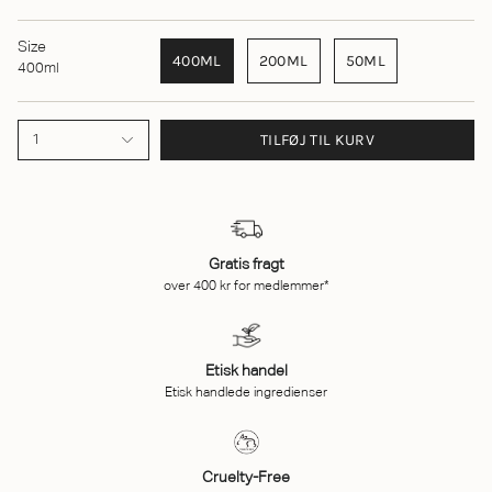
Size
400ML
200ML
50ML
400ml
TILFØJ TIL KURV
1
Gratis fragt
over 400 kr for medlemmer*
Etisk handel
Etisk handlede ingredienser
Cruelty-Free