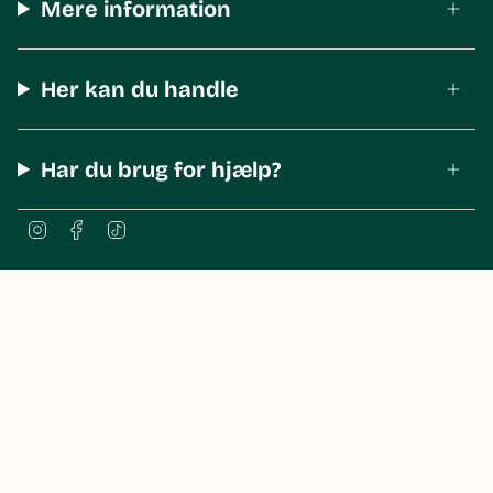
Mere information
Her kan du handle
Har du brug for hjælp?
I
F
T
n
a
i
s
c
k
t
e
T
a
b
o
© The Body Shop Denmark 2026
g
o
k
r
o
a
k
m