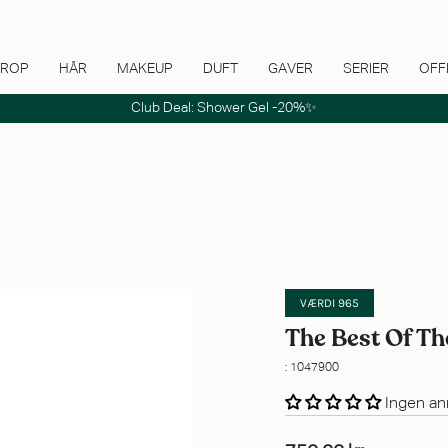
ROP
HÅR
MAKEUP
DUFT
GAVER
SERIER
OFF
Club Deal: Shower Gel -20%✨
VÆRDI 965
The Best Of T
: 1047900
Ingen an