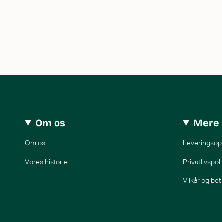
Om os
Mere 
Om os
Leveringsop
Vores historie
Privatlivspoli
Vilkår og bet