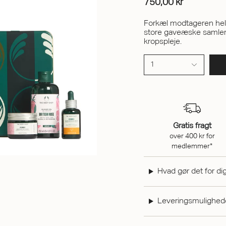
750,00 kr
Forkæl modtageren helt
store gaveæske samler 
kropspleje.
1
Gratis fragt
over 400 kr for
medlemmer*
Hvad gør det for di
Leveringsmulighed