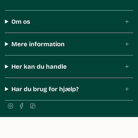
Om os
Mere information
Her kan du handle
Har du brug for hjælp?
I
F
T
n
a
i
s
c
k
t
e
T
a
b
o
© The Body Shop Denmark 2026
g
o
k
r
o