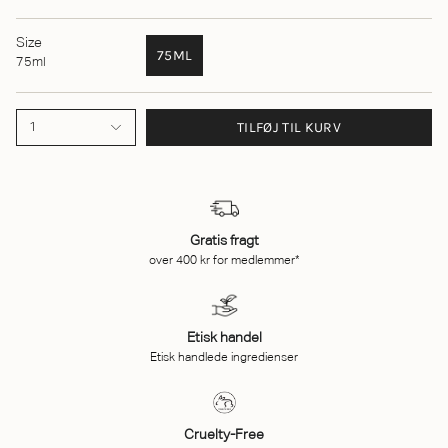
Size
75ML
75ml
TILFØJ TIL KURV
1
Gratis fragt
over 400 kr for medlemmer*
Etisk handel
Etisk handlede ingredienser
Cruelty-Free