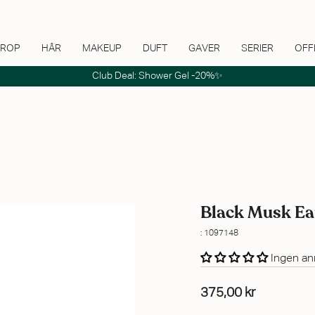
ROP
HÅR
MAKEUP
DUFT
GAVER
SERIER
OFF
Club Deal: Shower Gel -20%✨
Black Musk Eau
: 1097148
Ingen an
375,00 kr