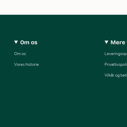
Om os
Mere 
Om os
Leveringsop
Vores historie
Privatlivspoli
Vilkår og bet