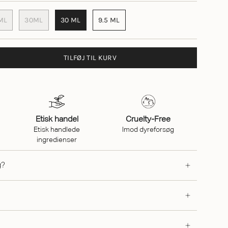
ML
30ML
30 ML
9.5 ML
TILFØJ TIL KURV
Etisk handel
Cruelty-Free
Etisk handlede
Imod dyreforsøg
ingredienser
g?