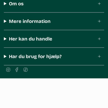
Om os
Mere information
Her kan du handle
Har du brug for hjælp?
I
F
T
n
a
i
s
c
k
t
e
T
a
b
o
© The Body Shop Denmark 2026
g
o
k
r
o
a
k
m