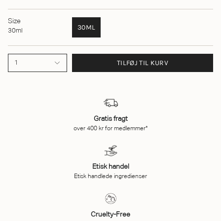
Size
30ML
30ml
TILFØJ TIL KURV
1
Gratis fragt
over 400 kr for medlemmer*
Etisk handel
Etisk handlede ingredienser
Cruelty-Free