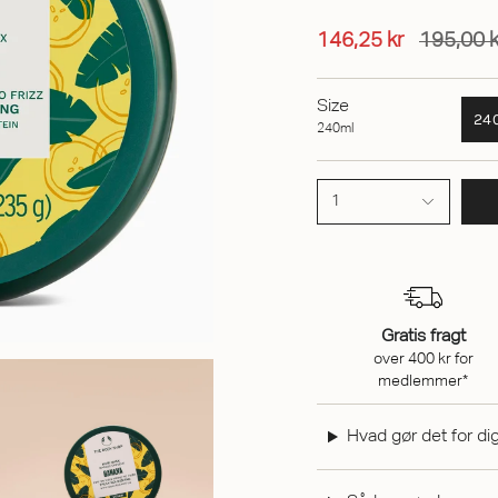
146,25 kr
195,00 k
Size
24
240ml
1
Gratis fragt
over 400 kr for
medlemmer*
Hvad gør det for di