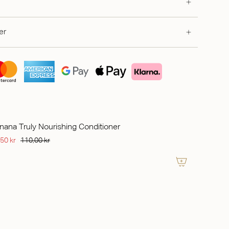
er
nana Truly Nourishing Conditioner
,50 kr
110,00 kr