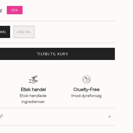
r
25%
0ML
240 ML
TILFØJ TIL KURV
Etisk handel
Cruelty-Free
Etisk handlede
Imod dyreforsøg
ingredienser
g?