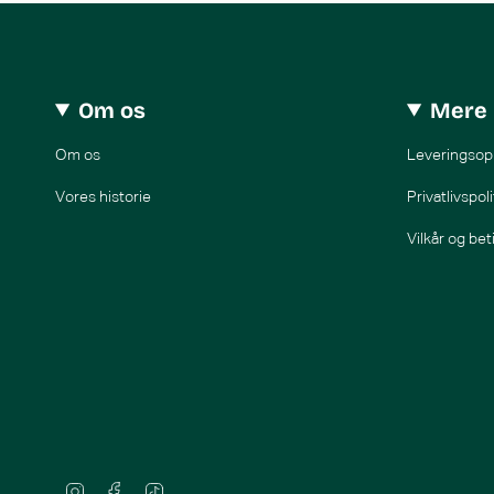
Om os
Mere 
Om os
Leveringsop
Vores historie
Privatlivspoli
Vilkår og bet
I
F
T